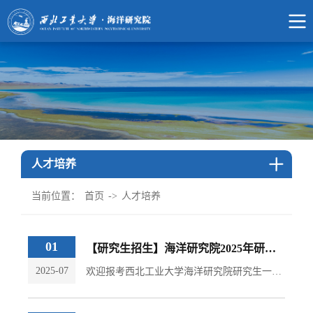
人才培养
当前位置：
首页
->
人才培养
01
【研究生招生】海洋研究院2025年研究生导师介绍
2025-07
欢迎报考西北工业大学海洋研究院研究生一、学校简介西北工业大学（以下简称西工大）坐落于陕西西安，是我国唯一一所以同时发展航空、航天、航海（简称"三航"）人才培养和科学研究为特色的多科性、研究型、开放式大学。1960年被国务院确定为全国重点大学，“七五"、"八五”均被国务院列为重点建设的全国15所大学之一，1995年首批进入"211工程"，2001年进入"985工程"，是"卓越大学联盟"成员高校，现隶属于工业和信息化部。学校现...